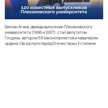
Бекхан Агаев, дважды выпускник Плехановского
университета (1996 и 2007), стал депутатом
Госдумы, автором 59 законопроектов и кавалером
ордена «За заслуги перед Отечеством» II степени.